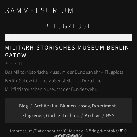
SAMMELSURIUM
#FLUGZEUGE
MILITÄRHISTORISCHES MUSEUM BERLIN
GATOW
20-03-11
Das Militärhistorische Museum der Bundeswehr – Flugplatz
Berlin-Gatow ist eine Außenstelle des Dresdener
Militärhistorischen Museums der Bundeswehr.
Blog
Architektur
Blumen
essay
Experiment
Flugzeuge
Görlitz
Technik
Archive
RSS
Impressum
Datenschutz
(C) Michael Döring
Kontakt
0