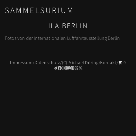
SAMMELSURIUM
ILA BERLIN
ILA
1990-
ILA
ILA
ILA
ILA
ILA
Fotos von der Internationalen Luftfahrtausstellung Berlin
2002
2010
2012
2014
2018
2022
Impressum
Datenschutz
(C) Michael Döring
Kontakt
0